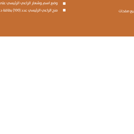
وارد
دام