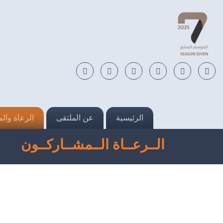
الرئيسية
عن الملتقى
الرعاة وال
الــرعــاة الــمشــاركــون