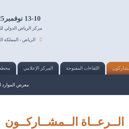
13-10 نوفمبر2025
مركز الرياض الدولي ل
الرياض - المملكة ال
مشاركون
اللقاءات المفتوحة
المركز الإعلامي
مخطط
معرض الموارد ال
الــرعــاة الــمشــاركــون