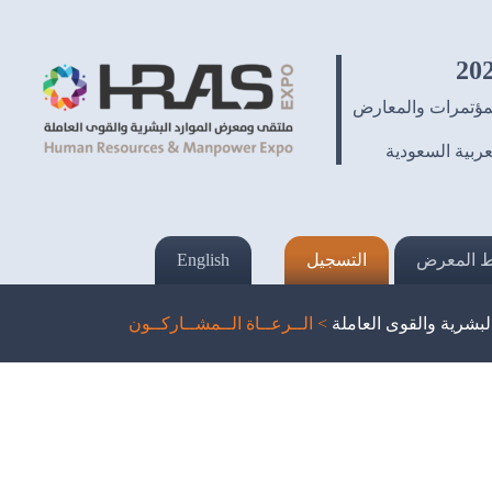
لمؤتمرات والمعارض
عربية السعودية
 المعرض
التسجيل
English
بشرية والقوى العاملة
>
الــرعــاة الــمشــاركــون