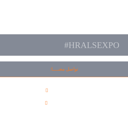
#HRALSEXPO
تواصل معنــــا:
00966112060402
info@ralsksa.com