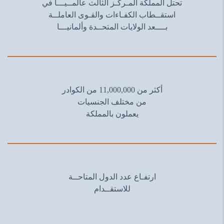
تحتل المملكة المـركـز الثالث عالمــيـــآ في
استقــطاب الكفـاءات والقـوى العاملــة
بــــعد الولايات المتحــدة وألمانيـــا
أكثر من 11,000,000 من الكوادر
من مختلف الجنسيات
يعملون بالمملكة
ارتفـاع عدد الدول المتاحــة
للاستقــدام