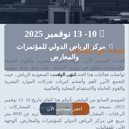
10- 13 نوفمبر 2025
مركز الرياض الدولي للمؤتمرات
لمحة عن الملتقى
والمعارض
الحدث السنوي الأبرز لروّاد الموارد البشرية والقوى العاملة
والإستقدام ينطلق في دورته السابعة
على مدى ستة مواسم
انتهى الوقت
تواصلت فعاليات هذا الحدث في العاصمة السعودية الرياض ، حيث
التجمع الأبرز لأهم وأضخم كبريات شركات الموارد البشرية
والقوى العاملة والاستقدام المحلية والعالمية
الموسم السابع من الملتقى يأتيكم هذا العام بتاريخ 10 -13 نوفمبر
2025، بنسخة جديدة على مستوى الحضور ، المشاركات ،
احجز مساحتك الأن
الرعايات ، المشاركات الدولية ، على مساحة تزيد عن 4000 متر
مربع في مركز الرياض الدولي للمؤتمرات والمعارض، الوجهة
الأبرز للفعاليات