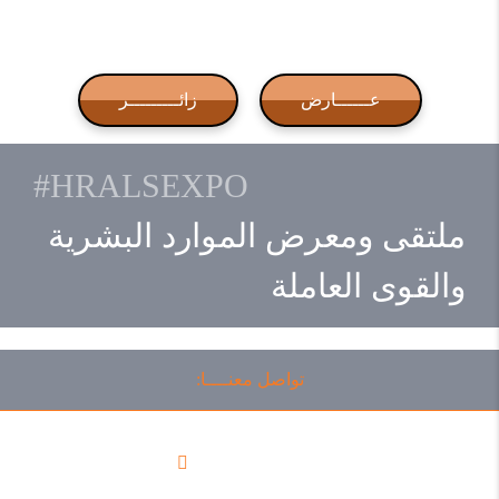
عــــــارض
زائـــــــــر
#HRALSEXPO
ملتقى ومعرض الموارد البشرية
والقوى العاملة
تواصل معنــــا:
00966112060402