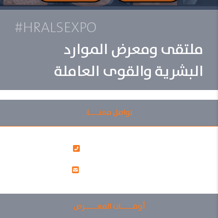
#HRALSEXPO
ملتقى ومعرض الموارد
البشرية والقوى العاملة
تواصل معنــــا:
00966112060402
info@ralsksa.com
أوقـــــات المعـــــرض