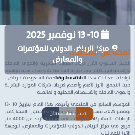
10- 13 نوفمبر 2025
مركز الرياض الدولي للمؤتمرات
لمحة عن الملتقى
والمعارض
الحدث السنوي الأبرز لروّاد الموارد البشرية والقوى العاملة
والإستقدام ينطلق في دورته السابعة
على مدى ستة مواسم
انتهى الوقت
تواصلت فعاليات هذا الحدث في العاصمة السعودية الرياض ،
حيث التجمع الأبرز لأهم وأضخم كبريات شركات الموارد البشرية
والقوى العاملة والاستقدام المحلية والعالمية
الموسم السابع من الملتقى يأتيكم هذا العام بتاريخ 10 -13
نوفمبر 2025، بنسخة جديدة على مستوى الحضور ، المشاركات ،
احجز مساحتك الأن
الرعايات ، المشاركات الدولية ، على مساحة تزيد عن 4000 متر
مربع في مركز الرياض الدولي للمؤتمرات والمعارض، الوجهة
الأبرز للفعاليات