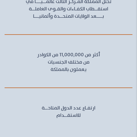
تحتل المملكة المـركـز الثالث عالمــيـــآ في
استقــطاب الكفـاءات والقـوى العاملــة
بــــعد الولايات المتحــدة وألمانيـــا
أكثر من 11,000,000 من الكوادر
من مختلف الجنسيات
يعملون بالمملكة
ارتفـاع عدد الدول المتاحــة
للاستقــدام